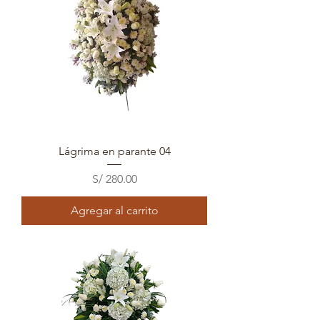
Lágrima en parante 04
Precio
S/ 280.00
Agregar al carrito