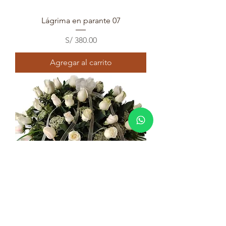
Lágrima en parante 07
Precio
S/ 380.00
Agregar al carrito
Manto 01