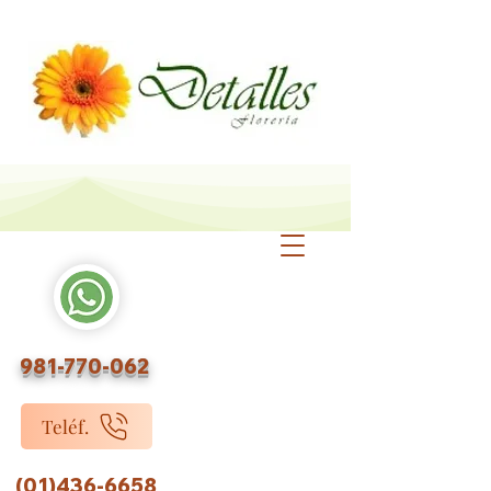
981-770-062
Teléf.
(01)436-6658