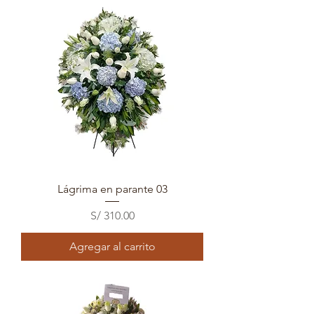
Lágrima en parante 03
Precio
S/ 310.00
Agregar al carrito