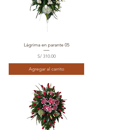
Lágrima en parante 05
Precio
S/ 310.00
Agregar al carrito