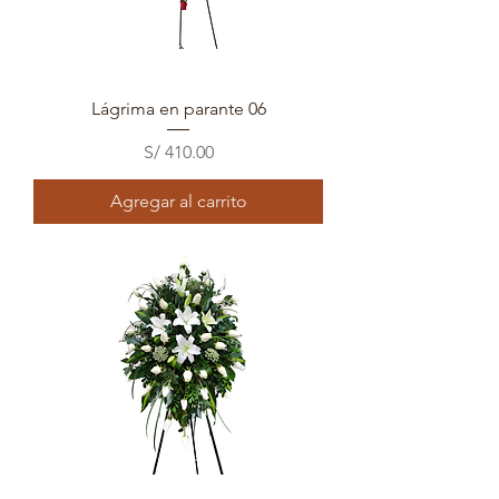
Lágrima en parante 06
Precio
S/ 410.00
Agregar al carrito