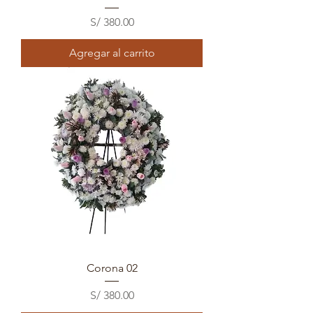
Precio
S/ 380.00
Agregar al carrito
Corona 02
Precio
S/ 380.00