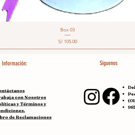
Box 03
Precio
S/ 105.00
Síguenos
Información:
Del
ontáctanos
Pe
rabaja con Nosotros
(0
líticas y Términos y
98
ondiciones.
ibro de Reclamaciones