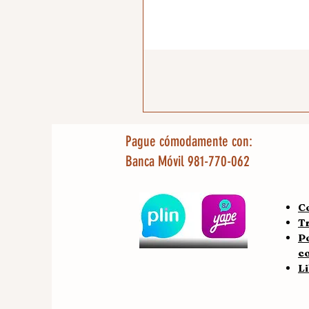
Pague cómodamente con:
Banca Móvil 981-770-062
C
T
Po
c
L