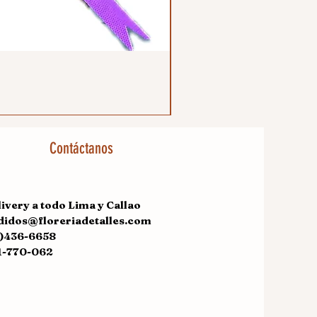
Contáctanos
ivery a todo Lima y Callao
didos@floreriadetalles.com
1)436-6658
1-770-062