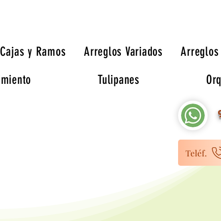
Cajas y Ramos
Arreglos Variados
Arreglos
imiento
Tulipanes
Orq
9
Teléf.