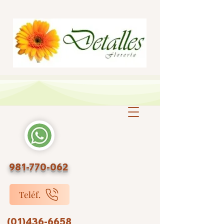
981-770-062
Teléf.
(01)436-6658