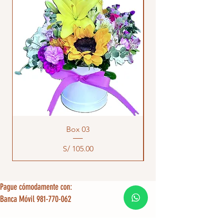
Box 03
Precio
S/ 105.00
Pague cómodamente con:
Banca Móvil 981-770-062