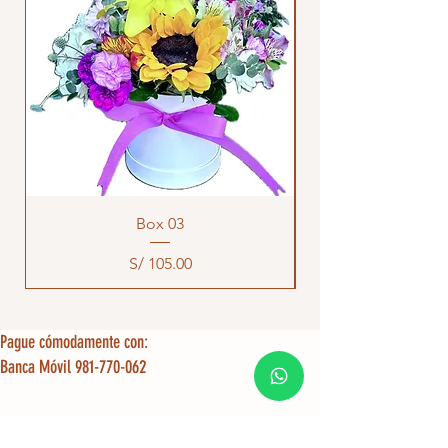
Box 03
Precio
S/ 105.00
Pague cómodamente con:
Banca Móvil 981-770-062