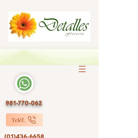
981-770-062
Teléf.
(01)436-6658